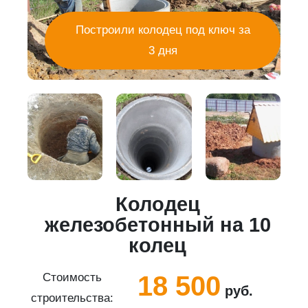
Построили колодец под ключ за
3 дня
Колодец
5
железобетонный на 10
колец
18 500
Стоимость
руб.
строительства:
с